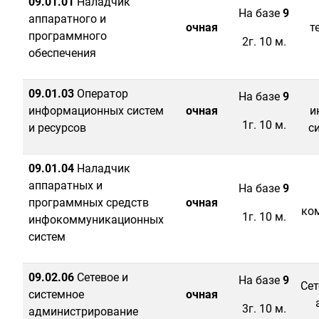
09.01.01
Наладчик
На базе
9
аппаратного и
очная
т
программного
2г. 10 м.
обеспечения
09.01.03
Оператор
На базе
9
информационных систем
очная
и
1г. 10 м.
и ресурсов
с
09.01.04
Наладчик
аппаратных и
На базе
9
программных средств
очная
ко
1г. 10 м.
инфокоммуникационных
систем
09.02.06
Сетевое и
На базе
9
Сет
системное
очная
3г. 10 м.
администрирование