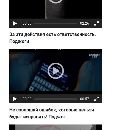
00:00
02:26
За эти действия есть ответственность.
Не совершай ошибок, которые нельзя
Поджоги
будет исправить! Поджог
00:00
00:57
Не совершай ошибок, которые нельзя
Опасность фейковой информации
будет исправить! Поджог