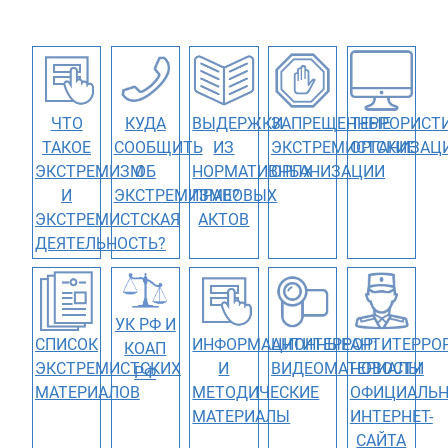
ЧТО
КУДА
ВЫДЕРЖКИ
ЗАПРЕЩЕННЫЕ
ТЕРРОРИСТ
ТАКОЕ
СООБЩИТЬ
ИЗ
ЭКСТРЕМИСТСКИЕ
ОРГАНИЗАЦ
ЭКСТРЕМИЗМ
ОБ
НОРМАТИВНЫХ
ОРГАНИЗАЦИИ
И
ЭКСТРЕМИЗМЕ?
ПРАВОВЫХ
ЭКСТРЕМИСТСКАЯ
АКТОВ
ДЕЯТЕЛЬНОСТЬ?
УК РФ И
СПИСОК
ИНФОРМАЦИОННЫЕ
АНТИТЕРРОР:
АНТИТЕРРОР
КОАП
ЭКСТРЕМИСТСКИХ
И
ВИДЕОМАТЕРИАЛЫ
НОВОСТИ
РФ
МАТЕРИАЛОВ
МЕТОДИЧЕСКИЕ
ОФИЦИАЛЬН
МАТЕРИАЛЫ
ИНТЕРНЕТ-
САЙТА