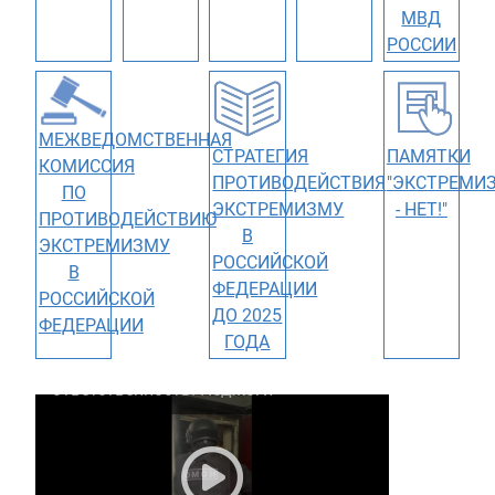
МВД
РОССИИ
МЕЖВЕДОМСТВЕННАЯ
СТРАТЕГИЯ
ПАМЯТКИ
КОМИССИЯ
ПРОТИВОДЕЙСТВИЯ
"ЭКСТРЕМИ
ПО
ЭКСТРЕМИЗМУ
- НЕТ!"
ПРОТИВОДЕЙСТВИЮ
В
ЭКСТРЕМИЗМУ
РОССИЙСКОЙ
В
ФЕДЕРАЦИИ
РОССИЙСКОЙ
ДО 2025
ФЕДЕРАЦИИ
ГОДА
За эти действия есть
ответственность. Поджоги