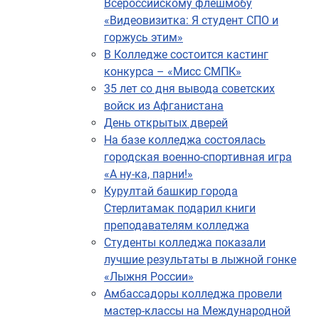
Всероссийскому флешмобу
«Видеовизитка: Я студент СПО и
горжусь этим»
В Колледже состоится кастинг
конкурса – «Мисс СМПК»
35 лет со дня вывода советских
войск из Афганистана
День открытых дверей
На базе колледжа состоялась
городская военно-спортивная игра
«А ну-ка, парни!»
Курултай башкир города
Стерлитамак подарил книги
преподавателям колледжа
Студенты колледжа показали
лучшие результаты в лыжной гонке
«Лыжня России»
Амбассадоры колледжа провели
мастер-классы на Международной