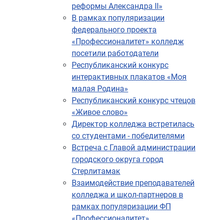
реформы Александра II»
В рамках популяризации
федерального проекта
«Профессионалитет» колледж
посетили работодатели
Республиканский конкурс
интерактивных плакатов «Моя
малая Родина»
Республиканский конкурс чтецов
«Живое слово»
Директор колледжа встретилась
со студентами - победителями
Встреча с Главой администрации
городского округа город
Стерлитамак
Взаимодействие преподавателей
колледжа и школ-партнеров в
рамках популяризации ФП
«Профессионалитет»