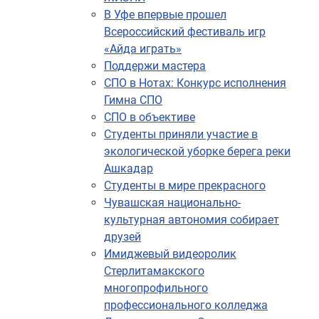
В Уфе впервые прошел
Всероссийский фестиваль игр
«Айда играть»
Поддержи мастера
СПО в Нотах: Конкурс исполнения
Гимна СПО
СПО в объективе
Студенты приняли участие в
экологической уборке берега реки
Ашкадар
Студенты в мире прекрасного
Чувашская национально-
культурная автономия собирает
друзей
Имиджевый видеоролик
Стерлитамакского
многопрофильного
профессионального колледжа