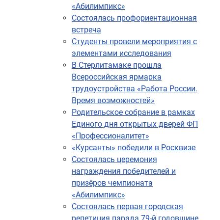
«Абилимпикс»
Состоялась профориентационная
встреча
Студенты провели мероприятия с
элементами исследования
В Стерлитамаке прошла
Всероссийская ярмарка
трудоустройства «Работа России.
Время возможностей»
Родительское собрание в рамках
Единого дня открытых дверей ФП
«Профессионалитет»
«Курсанты» победили в Росквизе
Состоялась церемония
награждения победителей и
♿
призёров чемпионата
«Абилимпикс»
Состоялась первая городская
репетиция парада 79-й годовщине